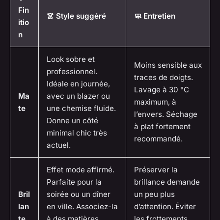
Fin
👗 Style suggéré
🧼 Entretien
itio
n
Look sobre et
Moins sensible aux
professionnel.
traces de doigts.
Idéale en journée,
Lavage à 30 °C
Ma
avec un blazer ou
maximum, à
te
une chemise fluide.
l’envers. Séchage
Donne un côté
à plat fortement
minimal chic
très
recommandé.
actuel.
Effet mode affirmé.
Préserver la
Parfaite pour la
brillance demande
Bril
soirée ou un dîner
un peu plus
lan
en ville. Associez-la
d’attention. Éviter
te
à des matières
les frottements